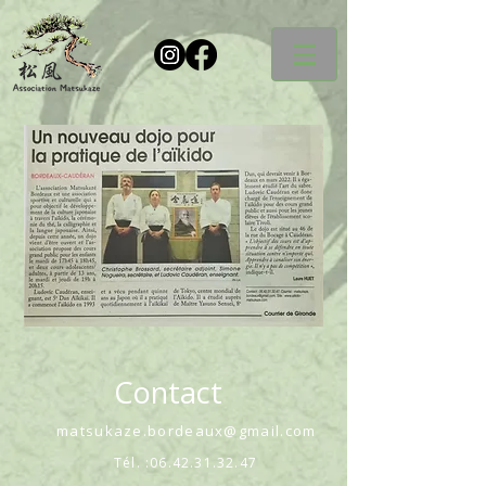
Contact
matsukaze.bordeaux@gmail.com
Tél. :
06.42.31.32.47