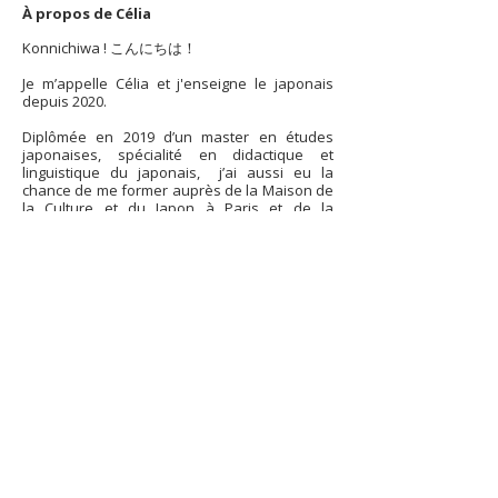
À propos de Célia
Konnichiwa ! こんにちは！
Je m’appelle Célia et j'enseigne le japonais
depuis 2020.
Diplômée en 2019 d’un master en études
japonaises, spécialité en didactique et
linguistique du japonais, j’ai aussi eu la
chance de me former auprès de la Maison de
la Culture et du Japon à Paris et de la
Fondation du Japon.
J'ai enseigné pendant cinq ans au collège
public, mais j'ai aussi dispensé des cours de
linguistique en deuxième année de licence de
japonais ainsi que des cours du soir à
l’université de Bordeaux Montaigne.
J'ai également travaillé dans une école
supérieure d'informatique et des centres de
formation certifiés Qualiopi.
Je serai ravie de pouvoir vous accompagner
avec bonne humeur dans votre
apprentissage du japonais pour que cette
langue n'ait plus de secret pour vous !