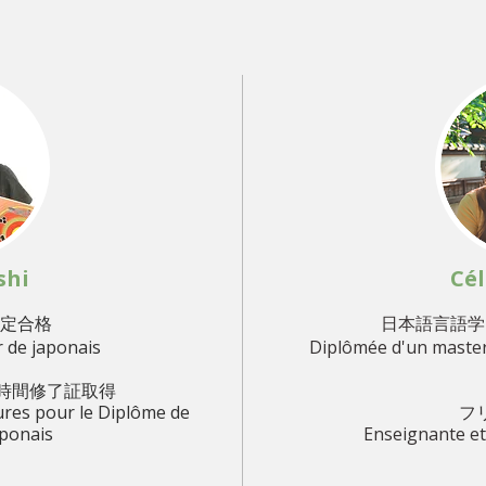
shi
Cél
検定合格
日本語言語学
 de japonais
Diplômée d'un master 
 時間修了証取得
eures
pour le Diplôme de
フ
aponais
Enseignante et