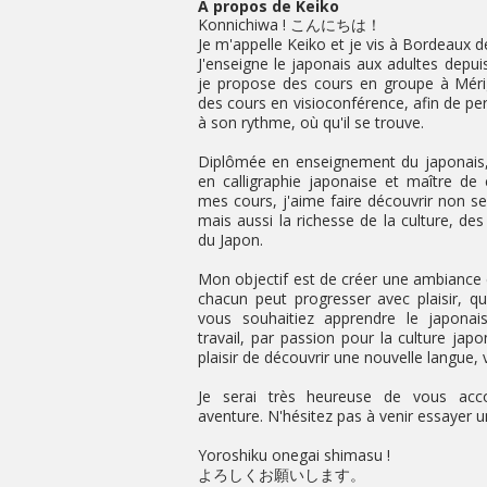
À propos de Keiko
Konnichiwa ! こんにちは！
Je m'appelle Keiko et je vis à Bordeaux d
J'enseigne le japonais aux adultes depui
je propose des cours en groupe à Mér
des cours en visioconférence, afin de p
à son rythme, où qu'il se trouve.
Diplômée en enseignement du japonais,
en calligraphie japonaise et maître de
mes cours, j'aime faire découvrir non s
mais aussi la richesse de la culture, des 
du Japon.
Mon objectif est de créer une ambiance c
chacun peut progresser avec plaisir, q
vous souhaitiez apprendre le japonai
travail, par passion pour la culture ja
plaisir de découvrir une nouvelle langue,
Je serai très heureuse de vous acc
aventure. N'hésitez pas à venir essayer u
Yoroshiku onegai shimasu !
よろしくお願いします。