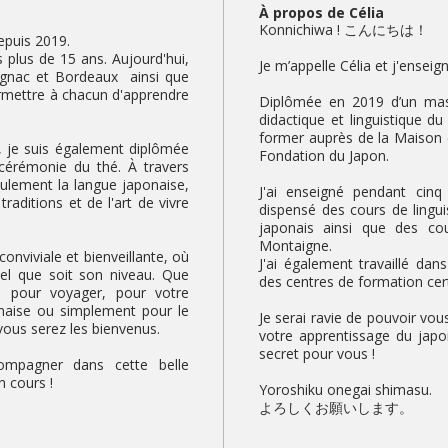
À propos de Célia
Konnichiwa ! こんにちは！
epuis 2019.
s plus de 15 ans. Aujourd'hui,
Je m’appelle Célia et j'enseig
ignac et Bordeaux ainsi que
ermettre à chacun d'apprendre
Diplômée en 2019 d’un mast
didactique et linguistique d
former auprès de la Maison d
 je suis également diplômée
Fondation du Japon.
 cérémonie du thé. À travers
eulement la langue japonaise,
J'ai enseigné pendant cinq 
traditions et de l'art de vivre
dispensé des cours de lingu
japonais ainsi que des cou
Montaigne.
onviviale et bienveillante, où
J'ai également travaillé dan
uel que soit son niveau. Que
des centres de formation cert
s pour voyager, pour votre
ponaise ou simplement pour le
Je serai ravie de pouvoir v
 vous serez les bienvenus.
votre apprentissage du japo
secret pour vous !
ompagner dans cette belle
n cours !
Yoroshiku onegai shimasu.
よろしくお願いします。