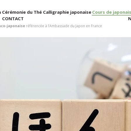
n
Cérémonie du Thé
Calligraphie japonaise
Cours de japonai
CONTACT
N
nco-japonaise
référencée à l’Ambassade du Japon en France