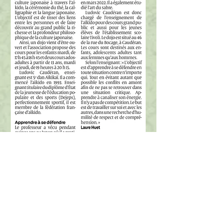
Contact
matsukaze.bordeaux@gmail.com
Tél. :
06.42.31.32.47