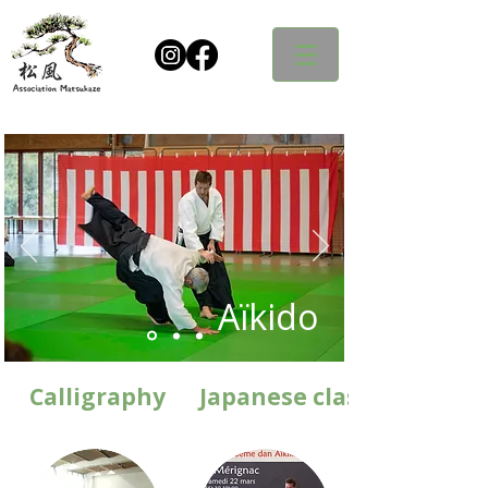
Aïkido
Calligraphy
Japanese class