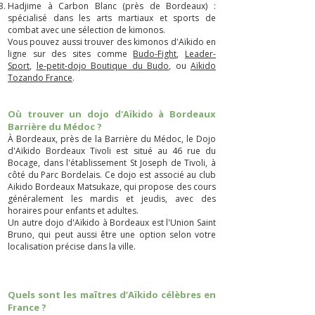
Hadjime à Carbon Blanc (près de Bordeaux) :
spécialisé dans les arts martiaux et sports de
combat avec une sélection de kimonos.
Vous pouvez aussi trouver des kimonos d'Aïkido en
ligne sur des sites comme
Budo-Fight
,
Leader-
Sport
,
le-petit-dojo Boutique du Budo
, ou
Aïkido
Tozando France
.
Où trouver un dojo d'Aïkido à Bordeaux
Barrière du Médoc ?
À Bordeaux, près de la Barrière du Médoc, le Dojo
d'Aïkido Bordeaux Tivoli est situé au 46 rue du
Bocage, dans l'établissement St Joseph de Tivoli, à
côté du Parc Bordelais. Ce dojo est associé au club
Aikido Bordeaux Matsukaze, qui propose des cours
généralement les mardis et jeudis, avec des
horaires pour enfants et adultes.
Un autre dojo d'Aïkido à Bordeaux est l'Union Saint
Bruno, qui peut aussi être une option selon votre
localisation précise dans la ville.
Quels sont les maîtres d’Aïkido célèbres en
France ?