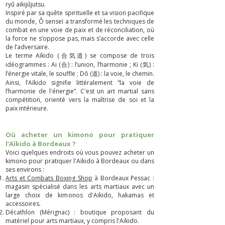
ryū aikijūjutsu.
Inspiré par sa quête spirituelle et sa vision pacifique
du monde, Ô senseï a transformé les techniques de
combat en une voie de paix et de réconciliation, où
la force ne s’oppose pas, mais s’accorde avec celle
de l’adversaire.
Le terme Aïkido (合気道) se compose de trois
idéogrammes : Ai (合) : l’union, l’harmonie ; Ki (気) :
l’énergie vitale, le souffle ; Dō (道) : la voie, le chemin.
​​Ainsi, l’Aïkido signifie littéralement “la voie de
l’harmonie de l'énergie”. C'est un art martial sans
compétition, orienté vers la maîtrise de soi et la
paix intérieure.
Où acheter un kimono pour pratiquer
l'Aïkido à Bordeaux ?
Voici quelques endroits où vous pouvez acheter un
kimono pour pratiquer l'Aïkido à Bordeaux ou dans
ses environs :
Arts et Combats Boxing Shop
à Bordeaux Pessac :
magasin spécialisé dans les arts martiaux avec un
large choix de kimonos d'Aïkido, hakamas et
accessoires.
Décathlon (Mérignac) : boutique proposant du
matériel pour arts martiaux, y compris l'Aïkido.