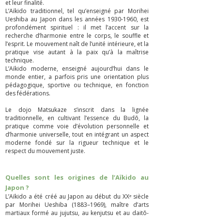
et leur finalité.
L’Aïkido traditionnel, tel qu’enseigné par Morihei
Ueshiba au Japon dans les années
1930-1960
, est
profondément spirituel : il met l’accent sur la
recherche d’harmonie entre le corps, le souffle et
l’esprit. Le mouvement naît de l’unité intérieure, et la
pratique vise autant à la paix qu’à la maîtrise
technique.
L’Aïkido moderne, enseigné aujourd’hui dans le
monde entier, a parfois pris une orientation plus
pédagogique, sportive ou technique, en fonction
des fédérations.
Le dojo Matsukaze s’inscrit dans la lignée
traditionnelle, en cultivant l’essence du Budō, la
pratique comme voie d’évolution personnelle et
d’harmonie universelle, tout en intégrant un aspect
moderne fondé sur la rigueur technique et le
respect du mouvement juste.
Quelles sont les origines de l’Aïkido au
Japon ?
L’Aïkido a été créé au Japon au début du XXᵉ siècle
par Morihei Ueshiba (1883–1969), maître d’arts
martiaux formé au jujutsu, au kenjutsu et au daitō-