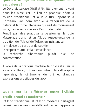
Quel est le dojo Matsukaze et quelles sont
ses valeurs ?
Le Dojo Matsukaze (松風道場, littéralement “le vent
dans les pins”) est un lieu de pratique dédié à
l’Aïkido traditionnel et à la culture japonaise à
Bordeaux. Son nom évoque la tranquillité de la
nature et la force intérieure qui naît du mouvement
juste, des valeurs chères à l’esprit du budō.
Fondé par des pratiquants passionnés, le dojo
Matsukaze transmet un Aïkido respectueux de la
tradition de l’Aïkikaï de Tokyo, en insistant sur :
la maîtrise du corps et du souffle,
le respect mutuel et la bienveillance,
la recherche d’harmonie plutôt que de
confrontation.
Au-delà de la pratique martiale, le dojo est aussi un
espace culturel, où se rencontrent la calligraphie
japonaise, la cérémonie du thé et d’autres
expressions artistiques du Japon.
Quelle est la différence entre l’Aïkido
traditionnel et moderne ?
L’Aïkido traditionnel et l’Aïkido moderne partagent
les mêmes racines mais diffèrent par leur approche